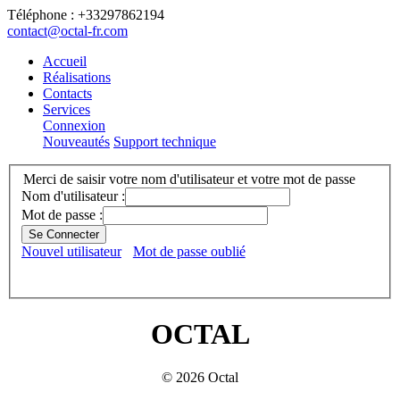
Téléphone : +33297862194
contact@octal-fr.com
Accueil
Réalisations
Contacts
Services
Connexion
Nouveautés
Support technique
Merci de saisir votre nom d'utilisateur et votre mot de passe
Nom d'utilisateur :
Mot de passe :
Se Connecter
Nouvel utilisateur
Mot de passe oublié
OCTAL
© 2026 Octal